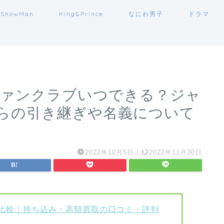
SnowMan
King&Prince
なにわ男子
ドラマ
ジャ)ファンクラブいつできる？ジャ
らの引き継ぎや名義について
2022年10月5日
/
2022年11月30日
比較｜持ち込み・高額買取の口コミ・評判