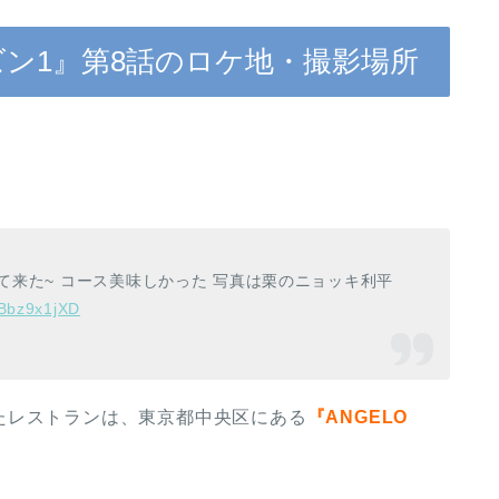
ズン1』第8話のロケ地・撮影場所
て来た~ コース美味しかった 写真は栗のニョッキ利平
sBbz9x1jXD
たレストランは、東京都中央区にある
『ANGELO