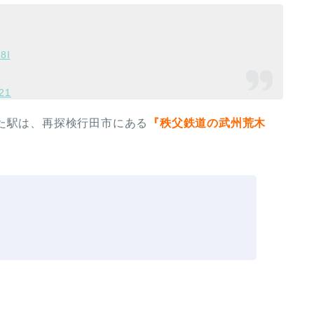
8I
021
た駅は、再探検行田市にある
『秩父鉄道の武州荒木