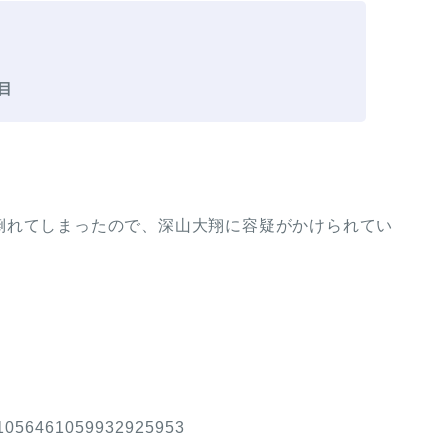
目
倒れてしまったので、深山大翔に容疑がかけられてい
s/1056461059932925953