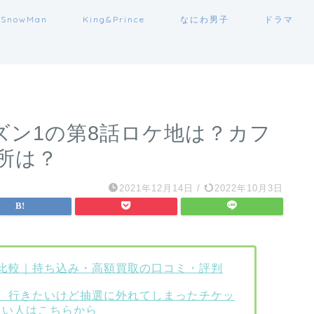
SnowMan
King&Prince
なにわ男子
ドラマ
ーズン1の第8話ロケ地は？カフ
所は？
2021年12月14日
/
2022年10月3日
比較｜持ち込み・高額買取の口コミ・評判
、行きたいけど抽選に外れてしまったチケッ
たい人はこちらから