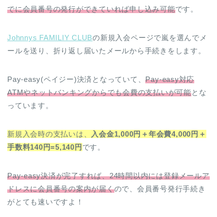
でに会員番号の発行ができていれば申し込み可能
です。
Johnnys FAMILIY CLUB
の新規入会ページで嵐を選んでメ
ールを送り、折り返し届いたメールから手続きをします。
Pay-easy(ペイジー)決済となっていて、
Pay-easy対応
ATMやネットバンキングからでも会費の支払いが可能
とな
っています。
新規入会時の支払いは、
入会金1,000円＋年会費4,000円＋
手数料140円=5,140円
です。
Pay-easy決済が完了すれば、24時間以内には登録メールア
ドレスに会員番号の案内が届く
ので、会員番号発行手続き
がとても速いですよ！