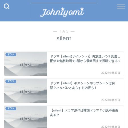
― TAG ―
silent
ドラマ
ドラマ【silent(サイレント)】再放送いつ？見逃し
配信や無料動画で1話から最終回まで視聴できる？
2022年8月29日
ドラマ
ドラマ【silent】キスシーンやラブシーンは何
話？ネタバレとあらすじ内容も！
2022年8月28日
ドラマ
【silent】ドラマ原作は韓国ドラマ？小説や漫画
ある？
2022年8月26日