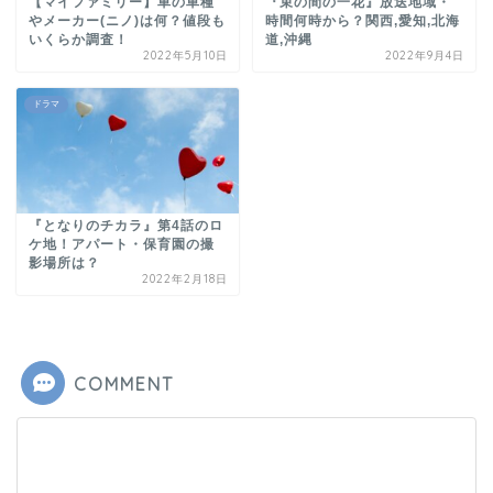
【マイファミリー】車の車種
『束の間の一花』放送地域・
やメーカー(ニノ)は何？値段も
時間何時から？関西,愛知,北海
いくらか調査！
道,沖縄
2022年5月10日
2022年9月4日
ドラマ
『となりのチカラ』第4話のロ
ケ地！アパート・保育園の撮
影場所は？
2022年2月18日
COMMENT