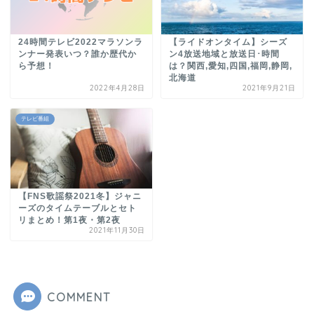
24時間テレビ2022マラソンラ
【ライドオンタイム】シーズ
ンナー発表いつ？誰か歴代か
ン4放送地域と放送日･時間
ら予想！
は？関西,愛知,四国,福岡,静岡,
北海道
2022年4月28日
2021年9月21日
テレビ番組
【FNS歌謡祭2021冬】ジャニ
ーズのタイムテーブルとセト
リまとめ！第1夜・第2夜
2021年11月30日
COMMENT