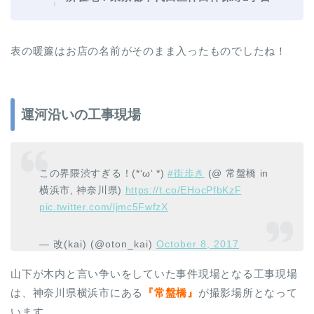
表の暖簾はお店の名前がそのまま入ったものでしたね！
運河沿いの工事現場
この界隈渋すぎる！(*‘ω‘ *)
#街歩き
(@ 常盤橋 in
横浜市, 神奈川県)
https://t.co/EHocPfbKzF
pic.twitter.com/ljmc5FwfzX
— 改(kai) (@oton_kai)
October 8, 2017
山下が木内と言い争いをしていた事件現場となる工事現場
は、神奈川県横浜市にある
『常盤橋』
が撮影場所となって
います。