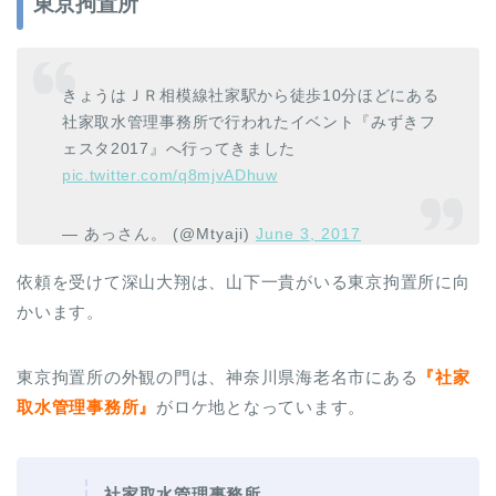
東京拘置所
きょうはＪＲ相模線社家駅から徒歩10分ほどにある
社家取水管理事務所で行われたイベント『みずきフ
ェスタ2017』へ行ってきました
pic.twitter.com/q8mjvADhuw
— あっさん。 (@Mtyaji)
June 3, 2017
依頼を受けて深山大翔は、山下一貴がいる東京拘置所に向
かいます。
東京拘置所の外観の門は、神奈川県海老名市にある
『社家
取水管理事務所』
がロケ地となっています。
社家取水管理事務所