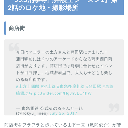
2話のロケ地・撮影場所
商店街
今日はマヨラーの土方さんと蒲田駅にきました！
蒲田駅前には２つのアーケードからなる蒲田西口商
店街があります。商店街では時季に合わせたイベン
トが目白押し。地域密着型で、大人も子どもも楽し
める商店街です。
#土方十四郎
#池上線
#東急多摩川線
#蒲田駅
#東急
線銀ぶら
pic.twitter.com/HgJh5LO4hW
— 東急電鉄 公式＠のるるんと一緒
(@Tokyu_lines)
July 25, 2017
商店街をフラフラと歩いている山下一貴（風間俊介）が警