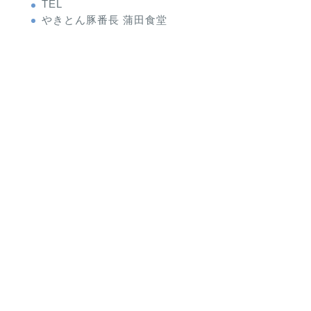
TEL
やきとん豚番長 蒲田食堂