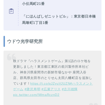
小伝馬町21番
「にほんばしゼニットビル」：東京都日本橋
馬喰町1丁目1番
ウドウ光学研究所
秋ドラマ『ハラスメントゲーム』第1話のロケ地を
更新しました！東京都江東区の前川製作所本社ビ
ル、神奈川県座間市の新鮮市場なかや 座間入谷
店、群馬県太田市のとりせん太田八幡町店を追加し
ています！
https://t.co/qJZyuVJUZN
#ハラスメント
ゲーム
#唐沢寿明
#広瀬アリス
#古川雄輝
pic.twitter.com/lWmaRcznD2