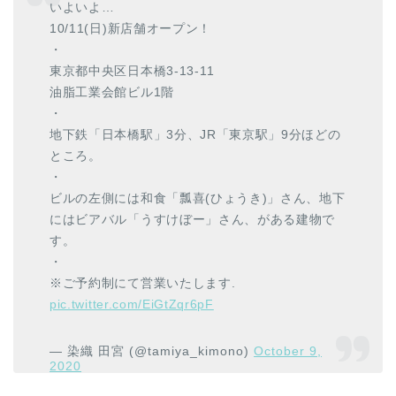
いよいよ…
10/11(日)新店舗オープン！
・
東京都中央区日本橋3-13-11
油脂工業会館ビル1階
・
地下鉄「日本橋駅」3分、JR「東京駅」9分ほどの
ところ。
・
ビルの左側には和食「瓢喜(ひょうき)」さん、地下
にはビアバル「うすけぼー」さん、がある建物で
す。
・
※ご予約制にて営業いたします.
pic.twitter.com/EiGtZqr6pF
— 染織 田宮 (@tamiya_kimono)
October 9,
2020