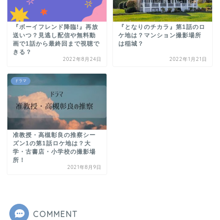
『ボーイフレンド降臨!』再放
『となりのチカラ』第1話のロ
送いつ？見逃し配信や無料動
ケ地は？マンション撮影場所
画で1話から最終回まで視聴で
は稲城？
きる？
2022年8月24日
2022年1月21日
ドラマ
准教授・高槻彰良の推察シー
ズン1の第1話ロケ地は？大
学・古書店・小学校の撮影場
所！
2021年8月9日
COMMENT