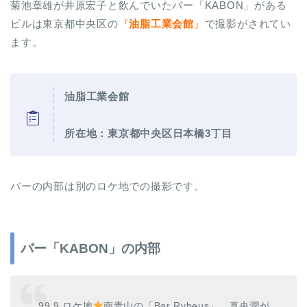
菊池章雄が井原宏子と飲んでいたバー「KABON」がある
ビルは東京都中央区の
『
油脂工業会館
』
で撮影がされてい
ます。
油脂工業会館
所在地：東京都中央区日本橋3丁目
バーの内部は別のロケ地での撮影です。
バー「KABON」の内部
99.9 ロケ地
南青山の「Bar Rybeus」。真央潤が