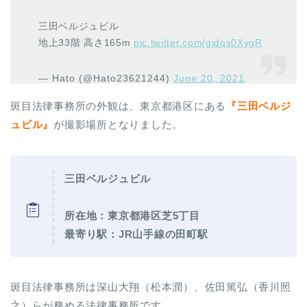
三田ベルジュビル
地上33階 高さ165m
pic.twitter.com/gjdqs0XygR
— Hato (@Hato23621244)
June 20, 2021
斑目法律事務所の外観は、東京都港区にある
『
三田ベルジ
ュビル
』
が撮影場所となりました。
三田ベルジュビル
所在地：東京都港区芝5丁目
最寄り駅：JR山手線の田町駅
斑目法律事務所は深山大翔（松本潤）、佐田篤弘（香川照
之）らが務める法律事務所です。