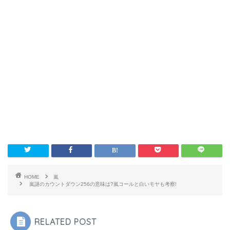
HOME
嵐
嵐謎のカウントダウン256の意味は?嵐コールと白いモヤも考察!
RELATED POST