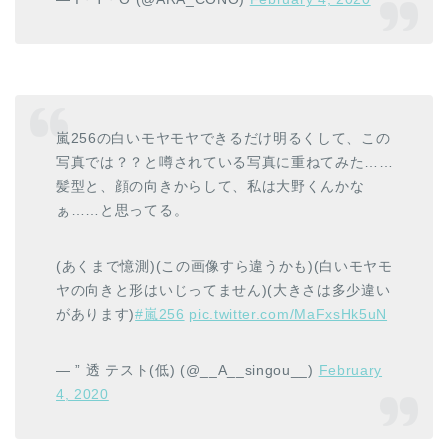
嵐256の白いモヤモヤできるだけ明るくして、この
写真では？？と噂されている写真に重ねてみた……
髪型と、顔の向きからして、私は大野くんかな
ぁ……と思ってる。
(あくまで憶測)(この画像すら違うかも)(白いモヤモ
ヤの向きと形はいじってません)(大きさは多少違い
があります)
#嵐256
pic.twitter.com/MaFxsHk5uN
— ” 透 テスト(低) (@__A__singou__)
February
4, 2020