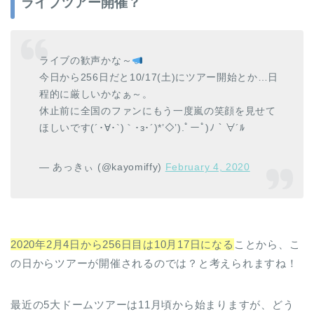
ライブツアー開催？
ライブの歓声かな～
今日から256日だと10/17(土)にツアー開始とか…日
程的に厳しいかなぁ～。
休止前に全国のファンにもう一度嵐の笑顔を見せて
ほしいです(´･∀･`)｀･з･´)*’◇’).ﾟーﾟ)ﾉ｀∀´ﾙ
— あっきぃ (@kayomiffy)
February 4, 2020
2020年2月4日から256日目は10月17日になる
ことから、こ
の日からツアーが開催されるのでは？と考えられますね！
最近の5大ドームツアーは11月頃から始まりますが、どう