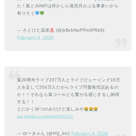
た！嵐とJUMPは何かしら発売月かぶる事多いから
有りそう
— さとけと温泉
(@jkBxbNwPPm0P8b6)
February 4, 2020
嵐20周年ライブ237万人とライブビューイング19万
人を足して256万人だからライブ円盤発売説あるの
か！！それなら嵐コールとも繋がる感じするし納得
する！！
とにかく待つのみだけど楽しみや
pic.twitter.com/pjIpKXcG11
— ゆーきゃん (@HQ_kiti)
February 4, 2020