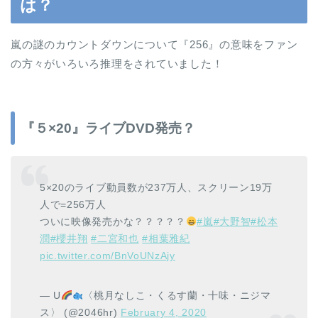
は？
嵐の謎のカウントダウンについて『256』の意味をファン
の方々がいろいろ推理をされていました！
『５×20』ライブDVD発売？
5×20のライブ動員数が237万人、スクリーン19万
人で=256万人
ついに映像発売かな？？？？？
#嵐
#大野智
#松本
潤
#櫻井翔
#二宮和也
#相葉雅紀
pic.twitter.com/BnVoUNzAjy
— U
〈桃月なしこ・くるす蘭・十味・ニジマ
ス〉 (@2046hr)
February 4, 2020